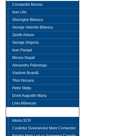
Constantin Moroiu
Ioan Ulic
Gheorghe Bibescu
George Valentin Bibescu
Zamfir Arbore
George Grigoriu
Ioan Pangal
Mircea Segall
Alexandru Paleologu
Vladimir Boantă
Titus Nicoara
Petre Steţiu
Dorel Augustin Manu
Liviu Mânecan
SUPREMUL CONSILIU
Istoria SCR
Cuvântul Suveranului Mare Comandor
Relaţia Marii Loji cu Supremul Consiliu