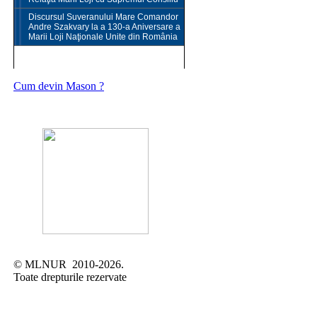
Discursul Suveranului Mare Comandor
Andre Szakvary la a 130-a Aniversare a
Marii Loji Naţionale Unite din România
CONTACT
Cum devin Mason ?
© MLNUR 2010-2026.
Toate drepturile rezervate