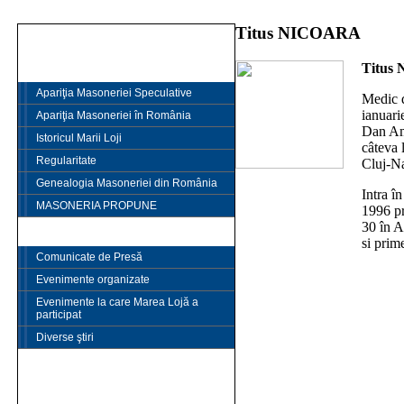
Titus NICOARA
PRIMA PAGINĂ
Titus
ISTORIE
Apariţia Masoneriei Speculative
Medic d
ianuari
Apariţia Masoneriei în România
Dan Am
Istoricul Marii Loji
câteva 
Regularitate
Cluj-N
Genealogia Masoneriei din România
Intra î
MASONERIA PROPUNE
1996 pr
30 în A
ŞTIRI şi EVENIMENTE
si prim
Comunicate de Presă
Evenimente organizate
Evenimente la care Marea Lojă a
participat
Diverse ştiri
TRATATE
LIDERI ai MARII LOJI