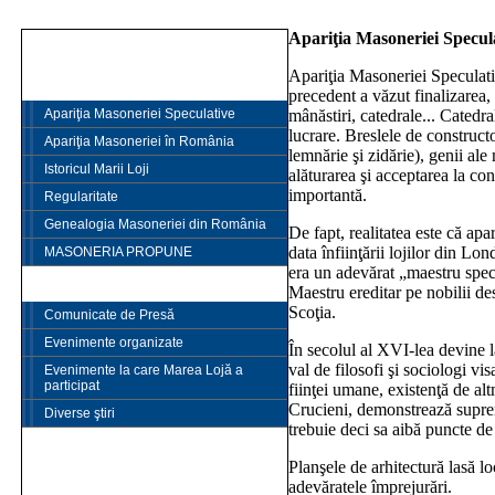
Apariţia Masoneriei Specul
PRIMA PAGINĂ
Apariţia Masoneriei Speculativ
ISTORIE
precedent a văzut finalizarea, 
Apariţia Masoneriei Speculative
mânăstiri, catedrale... Cated
lucrare. Breslele de constructo
Apariţia Masoneriei în România
lemnărie şi zidărie), genii ale 
Istoricul Marii Loji
alăturarea şi acceptarea la co
importantă.
Regularitate
Genealogia Masoneriei din România
De fapt, realitatea este că apa
data înfiinţării lojilor din L
MASONERIA PROPUNE
era un adevărat „maestru spec
ŞTIRI şi EVENIMENTE
Maestru ereditar pe nobilii des
Scoţia.
Comunicate de Presă
Evenimente organizate
În secolul al XVI-lea devine l
val de filosofi şi sociologi vi
Evenimente la care Marea Lojă a
participat
fiinţei umane, existenţă de alt
Crucieni, demonstrează suprema
Diverse ştiri
trebuie deci sa aibă puncte de
TRATATE
Planşele de arhitectură lasă lo
LIDERI ai MARII LOJI
adevăratele împrejurări.