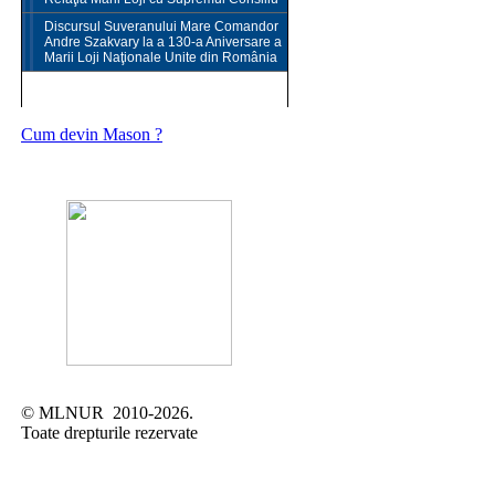
Discursul Suveranului Mare Comandor
Andre Szakvary la a 130-a Aniversare a
Marii Loji Naţionale Unite din România
CONTACT
Cum devin Mason ?
© MLNUR 2010-2026.
Toate drepturile rezervate