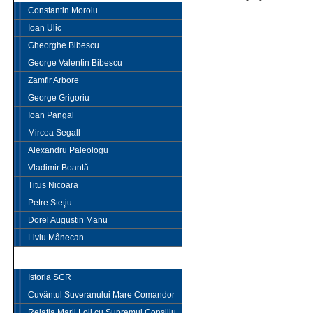
Constantin Moroiu
Ioan Ulic
Gheorghe Bibescu
George Valentin Bibescu
Zamfir Arbore
George Grigoriu
Ioan Pangal
Mircea Segall
Alexandru Paleologu
Vladimir Boantă
Titus Nicoara
Petre Steţiu
Dorel Augustin Manu
Liviu Mânecan
SUPREMUL CONSILIU
Istoria SCR
Cuvântul Suveranului Mare Comandor
Relaţia Marii Loji cu Supremul Consiliu